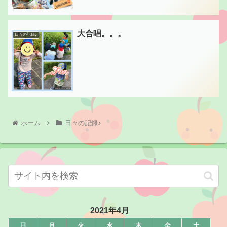
大合唱。。。
日々の記録♪
ホーム
日々の記録♪
2021年4月
日
月
火
水
木
金
土