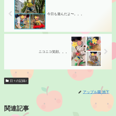
今日も遊んだよ〜。。。
ニコニコ笑顔。。。
日々の記録♪
アップル園 池下
関連記事