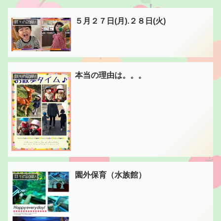
５月２７日(月).２８日(火)
日々の記録♪
本当の理由は。。。
日々の記録♪
園外保育（水族館）
日々の記録♪