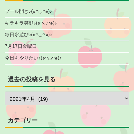
プール開き♪(๑ᴖ◡ᴖ๑)♪
キラキラ笑顔♪(๑ᴖ◡ᴖ๑)♪
毎日水遊び♪(๑ᴖ◡ᴖ๑)♪
7月17日金曜日
今日もやりたい♪(๑ᴖ◡ᴖ๑)♪
過去の投稿を見る
カテゴリー