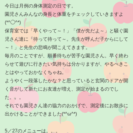
今日は月例の身体測定の日です。
園児さんみんなの身長と体重をチェックしていきますよ
(*^◯^*)
保育室では「早くやって～！」「僕が先だよ～」と騒ぐ園
児さん達に「待って待って～。先生が呼んだ子からにして
～！」と先生の悲鳴が聞こえてきます。
毎月のことですが、順番待ちが苦手な園児さん。早く終わ
らせて遊びに行きたい気持ちは分かりますが、やるべきこ
とはやっておかなくちゃね。
ようやく一段落したかな？と思っていると玄関のドアが開
く音がして新たにお友達が増え、測定が始まるのでし
た。。。
それでも園児さん達の協力のおかげで、測定後にお散歩に
出かけることができました(*^ω^*)
5／27のメニューは。。。