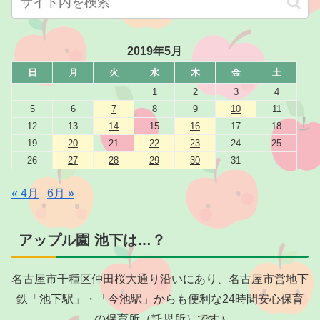
2019年5月
日
月
火
水
木
金
土
1
2
3
4
5
6
7
8
9
10
11
12
13
14
15
16
17
18
19
20
21
22
23
24
25
26
27
28
29
30
31
« 4月
6月 »
アップル園 池下は…？
名古屋市千種区仲田桜大通り沿いにあり、名古屋市営地下
鉄「池下駅」・「今池駅」からも便利な24時間安心保育
の保育所（託児所）です♪