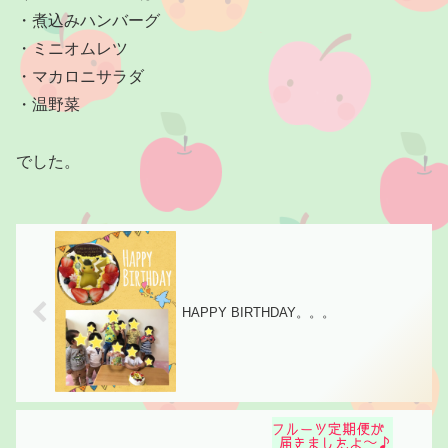
・煮込みハンバーグ
・ミニオムレツ
・マカロニサラダ
・温野菜
でした。
HAPPY BIRTHDAY。。。