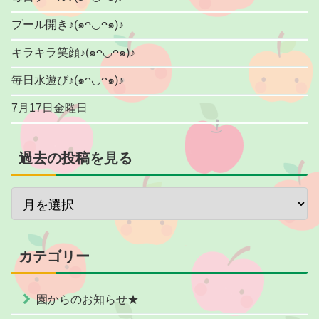
プール開き♪(๑ᴖ◡ᴖ๑)♪
キラキラ笑顔♪(๑ᴖ◡ᴖ๑)♪
毎日水遊び♪(๑ᴖ◡ᴖ๑)♪
7月17日金曜日
過去の投稿を見る
カテゴリー
園からのお知らせ★