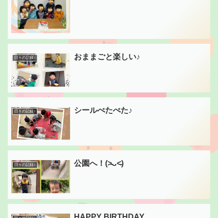
おままごと楽しい♪
日々の記録♪
シールぺたぺた♪
日々の記録♪
公園へ！(˃̵ᴗ˂̵)
日々の記録♪
HAPPY BIRTHDAY。。。