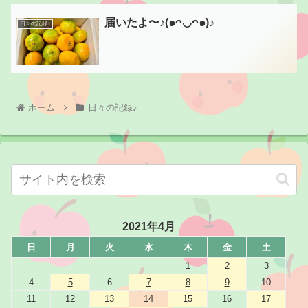
届いたよ〜♪(๑ᴖ◡ᴖ๑)♪
日々の記録♪
ホーム
日々の記録♪
2021年4月
日
月
火
水
木
金
土
1
2
3
4
5
6
7
8
9
10
11
12
13
14
15
16
17