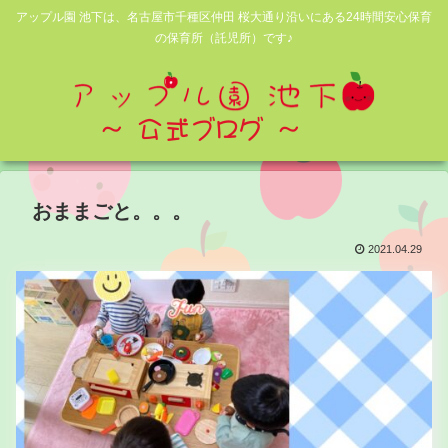
アップル園 池下は、名古屋市千種区仲田 桜大通り沿いにある24時間安心保育
の保育所（託児所）です♪
おままごと。。。
2021.04.29