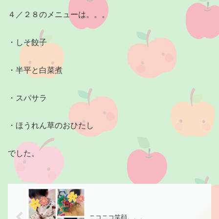
４／２８のメニューは。。。
・しそ餃子
・半平と白菜煮
・スパサラ
・ほうれん草のおひたし
でした。
ニコニコ笑顔。。。