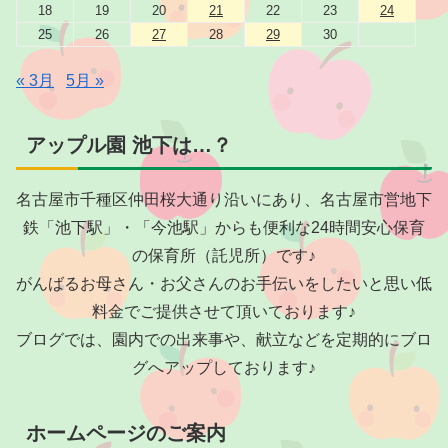
18
19
20
21
22
23
24
25
26
27
28
29
30
« 3月
5月 »
アップル園 池下は…？
名古屋市千種区仲田桜大通り沿いにあり、名古屋市営地下
鉄「池下駅」・「今池駅」からも便利な24時間安心保育
の保育所（託児所）です♪
がんばるお母さん・お父さんのお手伝いをしたいと思い低
料金でご提供させて頂いております♪
ブログでは、園内での出来事や、献立などを定期的にブロ
グへアップしております♪
ホームページのご案内