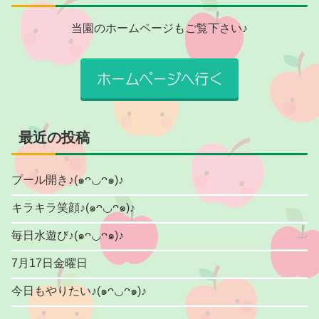
当園のホームページもご覧下さい♪
最近の投稿
プール開き♪(๑ᴖ◡ᴖ๑)♪
キラキラ笑顔♪(๑ᴖ◡ᴖ๑)♪
毎日水遊び♪(๑ᴖ◡ᴖ๑)♪
7月17日金曜日
今日もやりたい♪(๑ᴖ◡ᴖ๑)♪