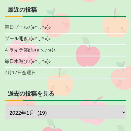
最近の投稿
毎日プール♪(๑ᴖ◡ᴖ๑)♪
プール開き♪(๑ᴖ◡ᴖ๑)♪
キラキラ笑顔♪(๑ᴖ◡ᴖ๑)♪
毎日水遊び♪(๑ᴖ◡ᴖ๑)♪
7月17日金曜日
過去の投稿を見る