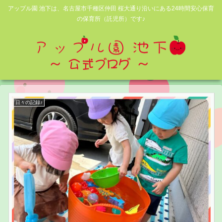
アップル園 池下は、名古屋市千種区仲田 桜大通り沿いにある24時間安心保育
の保育所（託児所）です♪
日々の記録♪