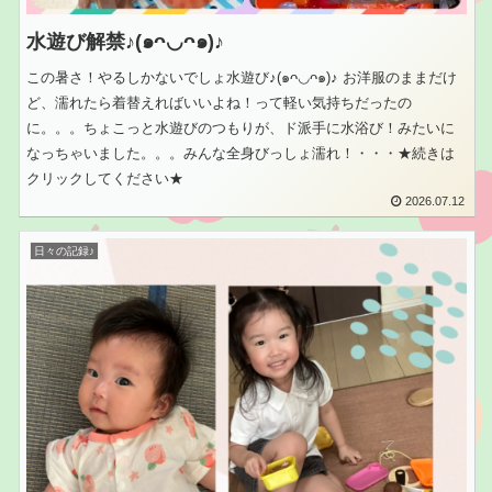
水遊び解禁♪(๑ᴖ◡ᴖ๑)♪
この暑さ！やるしかないでしょ水遊び♪(๑ᴖ◡ᴖ๑)♪ お洋服のままだけ
ど、濡れたら着替えればいいよね！って軽い気持ちだったの
に。。。ちょこっと水遊びのつもりが、ド派手に水浴び！みたいに
なっちゃいました。。。みんな全身びっしょ濡れ！・・・★続きは
クリックしてください★
2026.07.12
日々の記録♪