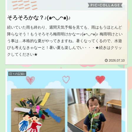
そろそろかな？♪(๑ᴖ◡ᴖ๑)♪
続いていた雨も終わり、週間天気予報を見ても、雨はもうほとんど
降らなそう！もうそろそろ梅雨明けかなー♪(๑ᴖ◡ᴖ๑)♪ 梅雨明けとい
う事は…本格的な夏がやってきますね。暑くなってくるので、水遊
びも考えなきゃなーと！暑い夏も楽しんでい・・・★続きはクリッ
クしてください★
2026.07.10
日々の記録♪