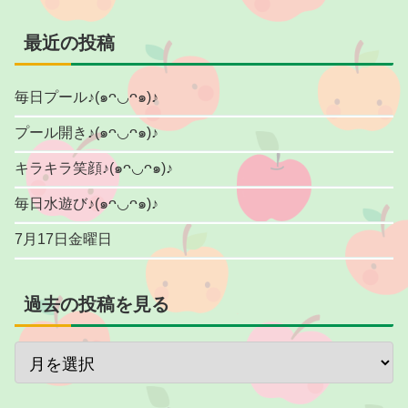
最近の投稿
毎日プール♪(๑ᴖ◡ᴖ๑)♪
プール開き♪(๑ᴖ◡ᴖ๑)♪
キラキラ笑顔♪(๑ᴖ◡ᴖ๑)♪
毎日水遊び♪(๑ᴖ◡ᴖ๑)♪
7月17日金曜日
過去の投稿を見る