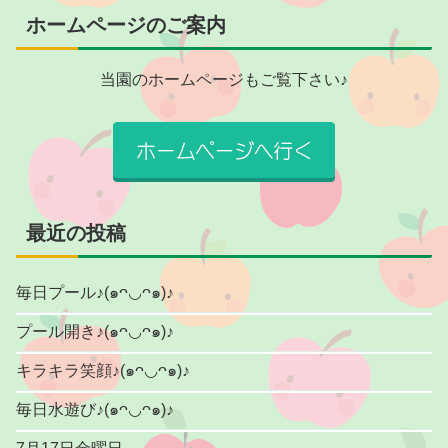
ホームページのご案内
当園のホームページもご覧下さい♪
最近の投稿
毎日プール♪(๑ᴖ◡ᴖ๑)♪
プール開き♪(๑ᴖ◡ᴖ๑)♪
キラキラ笑顔♪(๑ᴖ◡ᴖ๑)♪
毎日水遊び♪(๑ᴖ◡ᴖ๑)♪