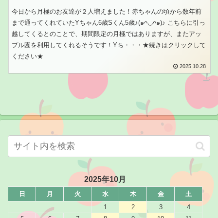
今日から月極のお友達が２人増えました！赤ちゃんの頃から数年前
まで通ってくれていたYちゃん6歳Sくん5歳♪(๑ᴖ◡ᴖ๑)♪ こちらに引っ
越してくるとのことで、期間限定の月極ではありますが、またアッ
プル園を利用してくれるそうです！Yち・・・★続きはクリックして
ください★
2025.10.28
2025年10月
日
月
火
水
木
金
土
1
2
3
4