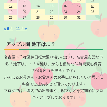
5
6
7
8
9
10
11
12
13
14
15
16
17
18
19
20
21
22
23
24
25
26
27
28
29
30
31
« 9月
11月 »
アップル園 池下は…？
名古屋市千種区仲田桜大通り沿いにあり、名古屋市営地下
鉄「池下駅」・「今池駅」からも便利な24時間安心保育
の保育所（託児所）です♪
がんばるお母さん・お父さんのお手伝いをしたいと思い低
料金でご提供させて頂いております♪
ブログでは、園内での出来事や、献立などを定期的にブロ
グへアップしております♪