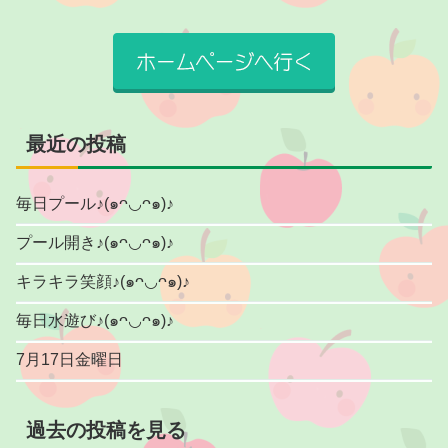
最近の投稿
毎日プール♪(๑ᴖ◡ᴖ๑)♪
プール開き♪(๑ᴖ◡ᴖ๑)♪
キラキラ笑顔♪(๑ᴖ◡ᴖ๑)♪
毎日水遊び♪(๑ᴖ◡ᴖ๑)♪
7月17日金曜日
過去の投稿を見る