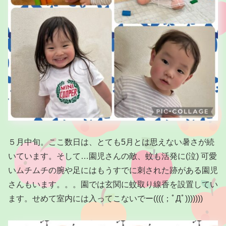
５月中旬。ここ数日は、とても5月とは思えない暑さが続
いています。そして…園児さんの敵、蚊も活発に(泣) 可愛
いムチムチの腕や足にはもうすでに刺された跡がある園児
さんもいます。。。園では玄関に蚊取り線香を設置してい
ます。せめて室内には入ってこないでー((((；ﾟДﾟ)))))))