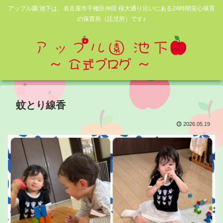
アップル園 池下は、名古屋市千種区仲田 桜大通り沿いにある24時間安心保育
の保育所（託児所）です♪
蚊とり線香
2026.05.19