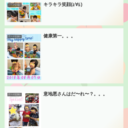
キラキラ笑顔(≧∀≦)
日々の記録♪
健康第一。。。
日々の記録♪
意地悪さんはだ〜れ〜？。。。
日々の記録♪