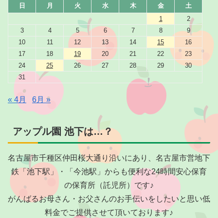
日
月
火
水
木
金
土
1
2
3
4
5
6
7
8
9
10
11
12
13
14
15
16
17
18
19
20
21
22
23
24
25
26
27
28
29
30
31
« 4月
6月 »
アップル園 池下は…？
名古屋市千種区仲田桜大通り沿いにあり、名古屋市営地下
鉄「池下駅」・「今池駅」からも便利な24時間安心保育
の保育所（託児所）です♪
がんばるお母さん・お父さんのお手伝いをしたいと思い低
料金でご提供させて頂いております♪