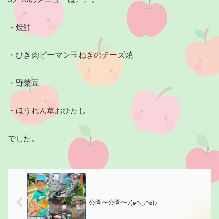
・焼鮭
・ひき肉ピーマン玉ねぎのチーズ焼
・野菜豆
・ほうれん草おひたし
でした。
公園〜公園〜♪(๑ᴖ◡ᴖ๑)♪