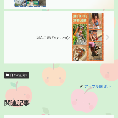
泥んこ遊び♪(๑ᴖ◡ᴖ๑)♪
日々の記録♪
アップル園 池下
関連記事