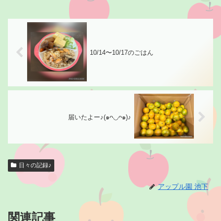
10/14〜10/17のごはん
届いたよー♪(๑ᴖ◡ᴖ๑)♪
日々の記録♪
アップル園 池下
関連記事