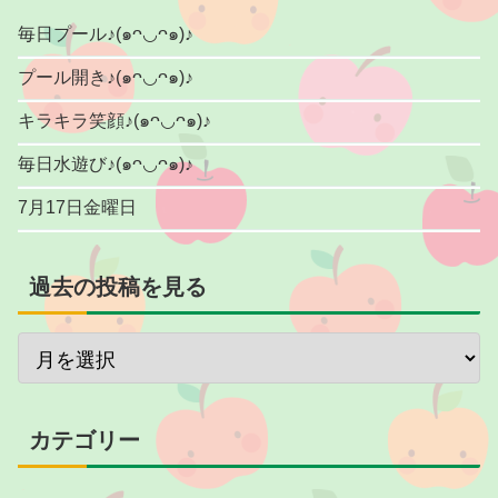
毎日プール♪(๑ᴖ◡ᴖ๑)♪
プール開き♪(๑ᴖ◡ᴖ๑)♪
キラキラ笑顔♪(๑ᴖ◡ᴖ๑)♪
毎日水遊び♪(๑ᴖ◡ᴖ๑)♪
7月17日金曜日
過去の投稿を見る
カテゴリー