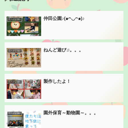
仲田公園♪(๑ᴖ◡ᴖ๑)♪
日々の記録♪
ねんど遊び♫。。。
日々の記録♪
製作したよ！
日々の記録♪
園外保育～動物園～。。。
日々の記録♪