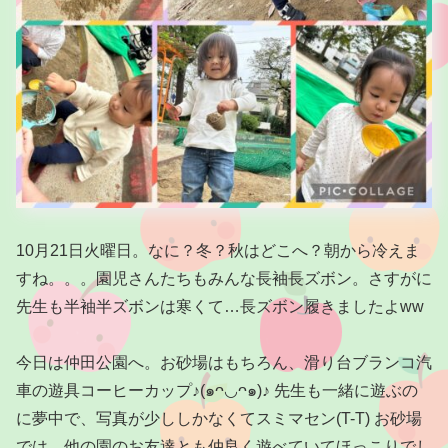
10月21日火曜日。なに？冬？秋はどこへ？朝から冷えま
すね。。。園児さんたちもみんな長袖長ズボン。さすがに
先生も半袖半ズボンは寒くて…長ズボン履きましたよww
今日は仲田公園へ。お砂場はもちろん、滑り台ブランコ汽
車の遊具コーヒーカップ♪(๑ᴖ◡ᴖ๑)♪ 先生も一緒に遊ぶの
に夢中で、写真が少ししかなくてスミマセン(T-T) お砂場
では、他の園のお友達とも仲良く遊べていてほっこりでし